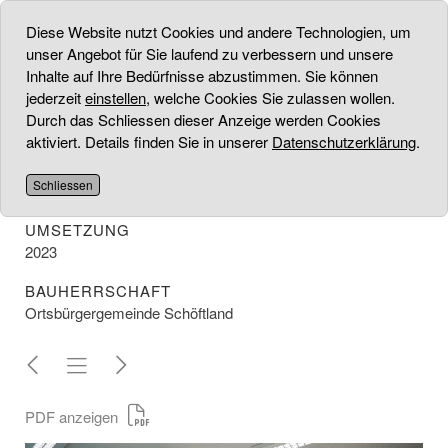
Diese Website nutzt Cookies und andere Technologien, um
unser Angebot für Sie laufend zu verbessern und unsere
Inhalte auf Ihre Bedürfnisse abzustimmen. Sie können
jederzeit
einstellen
, welche Cookies Sie zulassen wollen.
ARZTPRAXIS
Durch das Schliessen dieser Anzeige werden Cookies
aktiviert. Details finden Sie in unserer
Datenschutzerklärung
.
PROJEKT
Konzept/ Gestaltung und Umsetzung vom Umbau der
Schliessen
Dorfpraxis Schöftland
UMSETZUNG
2023
BAUHERRSCHAFT
Ortsbürgergemeinde Schöftland
PDF anzeigen