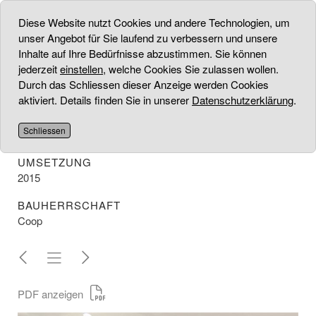
Diese Website nutzt Cookies und andere Technologien, um
unser Angebot für Sie laufend zu verbessern und unsere
Inhalte auf Ihre Bedürfnisse abzustimmen. Sie können
jederzeit
einstellen
, welche Cookies Sie zulassen wollen.
CHRIST UHREN SCHMUCK
Durch das Schliessen dieser Anzeige werden Cookies
aktiviert. Details finden Sie in unserer
Datenschutzerklärung
.
PROJEKT
Gestaltung, Material/- und Farbenberatung für den Umbau
Schliessen
der Filiale im Jelmoli Zürich
UMSETZUNG
2015
BAUHERRSCHAFT
Coop
PDF anzeigen