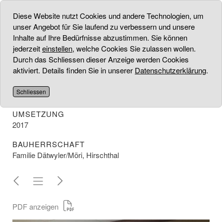
Diese Website nutzt Cookies und andere Technologien, um
unser Angebot für Sie laufend zu verbessern und unsere
Inhalte auf Ihre Bedürfnisse abzustimmen. Sie können
jederzeit
einstellen
, welche Cookies Sie zulassen wollen.
EINFAMILIENHAUS
Durch das Schliessen dieser Anzeige werden Cookies
aktiviert. Details finden Sie in unserer
Datenschutzerklärung
.
PROJEKT
Konzept/ Gestaltung und Umsetzung vom kompletten
Schliessen
Umbau inkl. Aufstockung
UMSETZUNG
2017
BAUHERRSCHAFT
Familie Dätwyler/Möri, Hirschthal
PDF anzeigen